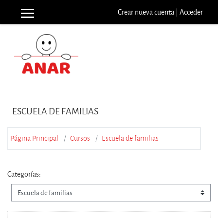
Salta al contenido principal
Crear nueva cuenta
|
Acceder
Panel lateral
ESCUELA DE FAMILIAS
Página Principal
Cursos
Escuela de familias
Categorías: