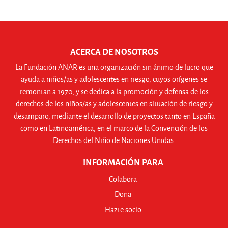
webinars mensuales en directo
, el programa
promueve
estilos de vida saludables, crianza positiva y
entornos libres de violencia
, fomentando la
corresponsabilidad e igualdad en la
ACERCA DE NOSOTROS
diversidad.
Disponible en el
Campus Online ANAR
, esta
La Fundación ANAR es una organización sin ánimo de lucro que
iniciativa está financiada por la
Generalitat Valenciana
en el
ayuda a niños/as y adolescentes en riesgo, cuyos orígenes se
marco de ayudas sociales. ¡Únete y accede a herramientas clave
remontan a 1970, y se dedica a la promoción y defensa de los
para el bienestar infantil y familiar!
derechos de los niños/as y adolescentes en situación de riesgo y
desamparo, mediante el desarrollo de proyectos tanto en España
como en Latinoamérica, en el marco de la Convención de los
Derechos del Niño de Naciones Unidas.
INFORMACIÓN PARA
Colabora
Dona
Hazte socio